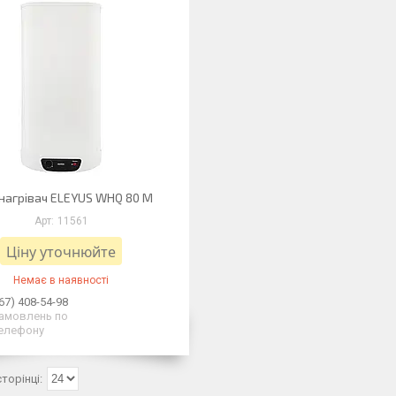
нагрівач ELEYUS WHQ 80 M
11561
Ціну уточнюйте
Немає в наявності
67) 408-54-98
амовлень по
елефону