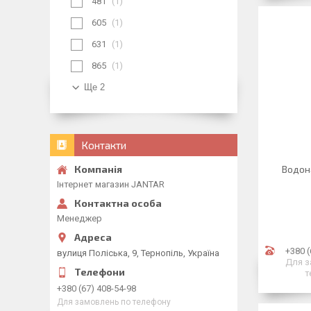
481
1
605
1
631
1
865
1
Ще 2
Контакти
Водон
Інтернет магазин JANTAR
Менеджер
+380 (
вулиця Поліська, 9, Тернопіль, Україна
Для з
т
+380 (67) 408-54-98
Для замовлень по телефону