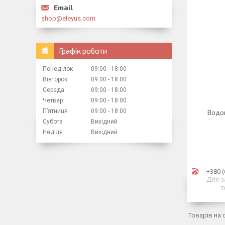
shop@eleyus.com
Графік роботи
Понеділок
09:00
18:00
Вівторок
09:00
18:00
Середа
09:00
18:00
Четвер
09:00
18:00
Пʼятниця
09:00
18:00
Водо
Субота
Вихідний
Неділя
Вихідний
+380 (
Для з
т