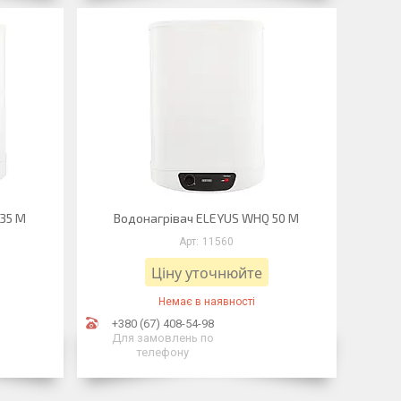
35 M
Водонагрівач ELEYUS WHQ 50 M
11560
Ціну уточнюйте
Немає в наявності
+380 (67) 408-54-98
Для замовлень по
телефону