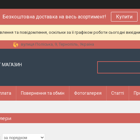
Безкоштовна доставка на весь асортимент!
Купити
ення та повідомлення, оскільки за її графіком роботи сьогодні вихідн
вулиця Поліська, 9, Тернопіль, Україна
Т МАГАЗИН
оплата
Повернення та обмін
Фотогалерея
Статті
Пр
лери