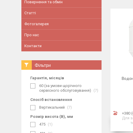
Повернення та обмін
Статті
Фотогалерея
Про нас
Контакти
Фільтри
Гарантія, місяців
Водон
60 (за умови щорічного
сервісного обслуговування)
7
Спосіб встановлення
Вертикальний
7
+380 (
Розмір висота (В), мм
Для з
т
475
1